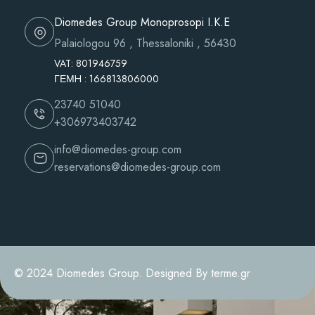
Diomedes Group Monoprosopi I.K.E
Palaiologou 96 , Thessaloniki , 56430
VAT: 801946759
ΓΕΜH : 166813806000
23740 51040
+306973403742
info@diomedes-group.com
reservations@diomedes-group.com
© 2024 Diomedes Group. Designed By terme.gr